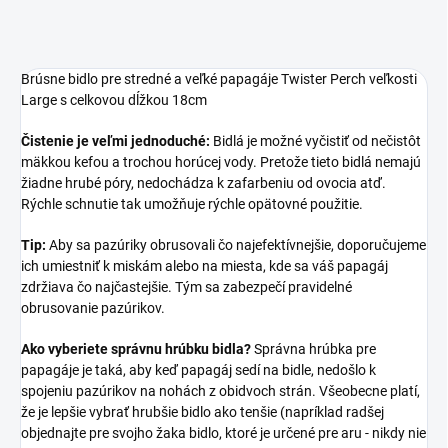
Brúsne bidlo pre stredné a veľké papagáje Twister Perch veľkosti
Large s celkovou dĺžkou 18cm
Čistenie je veľmi jednoduché:
Bidlá je možné vyčistiť od nečistôt
mäkkou kefou a trochou horúcej vody. Pretože tieto bidlá nemajú
žiadne hrubé póry, nedochádza k zafarbeniu od ovocia atď.
Rýchle schnutie tak umožňuje rýchle opätovné použitie.
Tip:
Aby sa pazúriky obrusovali čo najefektívnejšie, doporučujeme
ich umiestniť k miskám alebo na miesta, kde sa váš papagáj
zdržiava čo najčastejšie. Tým sa zabezpečí pravidelné
obrusovanie pazúrikov.
Ako vyberiete správnu hrúbku bidla?
Správna hrúbka pre
papagáje je taká, aby keď papagáj sedí na bidle, nedošlo k
spojeniu pazúrikov na nohách z obidvoch strán. Všeobecne platí,
že je lepšie vybrať hrubšie bidlo ako tenšie (napríklad radšej
objednajte pre svojho žaka bidlo, ktoré je určené pre aru - nikdy nie