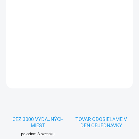
MOŽNOSTI
DORUČENIA
−
+
Pridať do košíka
Brúsne bidlo pre stredné a veľké papagáje Twister Perch veľkosti
Large s celkovou dĺžkou 18cm
DETAILNÉ INFORMÁCIE
OPÝTAŤ SA
STRÁŽIŤ
CEZ 3000 VÝDAJNÝCH
TOVAR ODOSIELAME V
MIEST
DEŇ OBJEDNÁVKY
po celom Slovensku