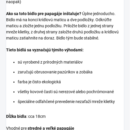
naopak)
Ako sa toto bidlo pre papagáje inštaluje?
Úplne jednoducho.
Bidlo má na konci krídlovú maticu a dve podložky. Odkrúťte
maticu a zložte jednu podložku. Priložte bidlo z jednej strany
mreže klietky, z druhej strany založte druhú podložku a krídlovú
maticu zatiahnite na doraz. Bidlo tým bude stabilné.
Tieto bidlá sa vyznačujú týmito výhodami:
sú vyrobené z prírodných materiálov
zaručujú obrusovanie pazúrikov a zobáka
farba je čisto ekologická
všetky kovové časti sú nerezové alebo pochrómované
špeciálne odľahčené prevedenie nezaťaží mreže klietky
Dĺžka bidla
: cca 18cm
Vhodné pre
stredné a veľké papagáje