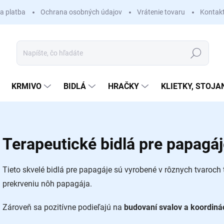
a platba
Ochrana osobných údajov
Vrátenie tovaru
Kontak
Hľadať
KRMIVO
BIDLÁ
HRAČKY
KLIETKY, STOJA
Terapeutické bidlá pre papagá
Tieto skvelé bidlá pre papagáje sú vyrobené v rôznych tvaroch 
prekrveniu nôh papagája.
Zároveň sa pozitívne podieľajú na
budovaní svalov a koordiná