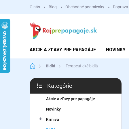
Prejsť
O nás
Blog
Obchodné podmienky
Doprava 
na
obsah
AKCIE A ZĽAVY PRE PAPAGÁJE
NOVINKY
Domov
Bidlá
Terapeutické bidlá
B
Kategórie
o
Preskočiť
č
kategórie
n
Akcie a zľavy pre papagáje
ý
Novinky
p
a
Krmivo
n