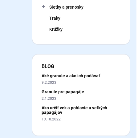
Sieťky a prenosky
Traky
Krúžky
BLOG
Aké granule a ako ich podávať
9.2.2023
Granule pre papagáje
2.1.2023
Ako určiť vek a pohlavie u veľkých
papagájov
19.10.2022