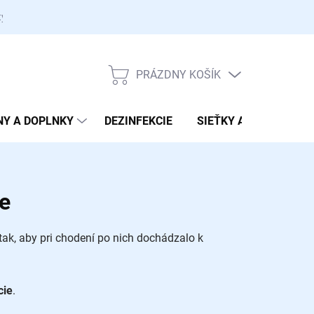
ty
PRÁZDNY KOŠÍK
NÁKUPNÝ
KOŠÍK
NY A DOPLNKY
DEZINFEKCIE
SIEŤKY A PRENOSKY
je
tak, aby pri chodení po nich dochádzalo k
cie
.