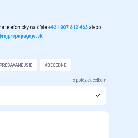
e telefonicky na čísle
+421 907 812 463
alebo
@rajprepapagaje.sk
PREDÁVANEJŠIE
ABECEDNE
5
položiek celkom
Z72005
Z72007