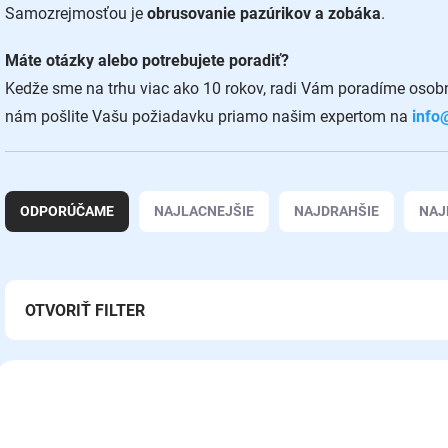
Samozrejmosťou je
obrusovanie pazúrikov a zobáka
.
Máte otázky alebo potrebujete poradiť?
Kedže sme na trhu viac ako 10 rokov, radi Vám poradíme osobn
nám pošlite Vašu požiadavku priamo našim expertom na
info
R
a
ODPORÚČAME
NAJLACNEJŠIE
NAJDRAHŠIE
NAJ
d
e
n
i
OTVORIŤ FILTER
e
p
r
V
o
ý
Z72006
d
p
u
i
k