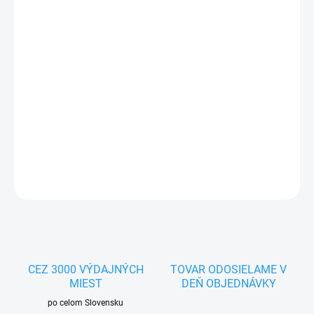
MOŽNOSTI
DORUČENIA
−
+
Pridať do košíka
Zmes na ručný odchov energeticky náročnejších mláďat - ary,
eklekty, žaky, africké druhy a podobne. Balenie: 800g
DETAILNÉ INFORMÁCIE
OPÝTAŤ SA
STRÁŽIŤ
CEZ 3000 VÝDAJNÝCH
TOVAR ODOSIELAME V
MIEST
DEŇ OBJEDNÁVKY
po celom Slovensku