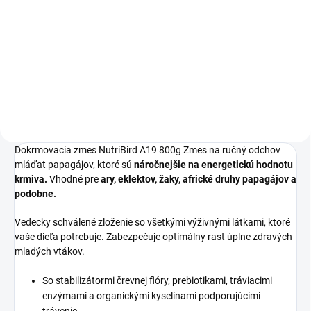
Zmes na ručný odchov
energeticky náročnejších mláďat -
ary, eklekty, žaky, africké druhy a
podobne. Balenie: 3kg
Dokrmovacia zmes NutriBird A19 800g Zmes na ručný odchov
mláďat papagájov, ktoré sú
náročnejšie na energetickú hodnotu
krmiva.
Vhodné pre
ary, eklektov, žaky, africké druhy papagájov a
podobne.
Vedecky schválené zloženie so všetkými výživnými látkami, ktoré
vaše dieťa potrebuje. Zabezpečuje optimálny rast úplne zdravých
mladých vtákov.
So stabilizátormi črevnej flóry, prebiotikami, tráviacimi
enzýmami a organickými kyselinami podporujúcimi
trávenie.