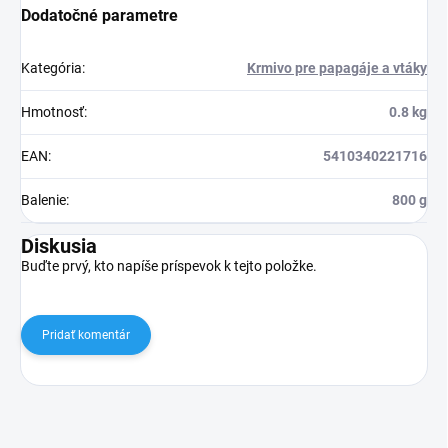
Dodatočné parametre
Kategória
:
Krmivo pre papagáje a vtáky
Hmotnosť
:
0.8 kg
EAN
:
5410340221716
Balenie
:
800 g
Diskusia
Buďte prvý, kto napíše príspevok k tejto položke.
Pridať komentár