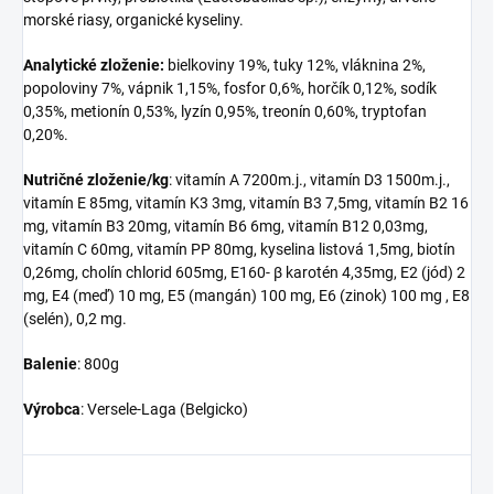
morské riasy, organické kyseliny.
Analytické zloženie:
bielkoviny 19%, tuky 12%, vláknina 2%,
popoloviny 7%, vápnik 1,15%, fosfor 0,6%, horčík 0,12%, sodík
0,35%, metionín 0,53%, lyzín 0,95%, treonín 0,60%, tryptofan
0,20%.
Nutričné zloženie/kg
: vitamín A 7200m.j., vitamín D3 1500m.j.,
vitamín E 85mg, vitamín K3 3mg, vitamín B3 7,5mg, vitamín B2 16
mg, vitamín B3 20mg, vitamín B6 6mg, vitamín B12 0,03mg,
vitamín C 60mg, vitamín PP 80mg, kyselina listová 1,5mg, biotín
0,26mg, cholín chlorid 605mg, E160- β karotén 4,35mg, E2 (jód) 2
mg, E4 (meď) 10 mg, E5 (mangán) 100 mg, E6 (zinok) 100 mg , E8
(selén), 0,2 mg.
Balenie
: 800g
Výrobca
: Versele-Laga (Belgicko)