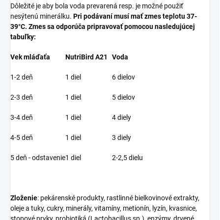
Dôležité je aby bola voda prevarená resp. je možné použiť
nesýtenú minerálku.
Pri podávaní musí mať zmes teplotu 37-
39°C. Zmes sa odporúča pripravovať pomocou nasledujúcej
tabuľky:
Vek mláďaťa
NutriBird A21
Voda
1-2 deň
1 diel
6 dielov
2-3 deň
1 diel
5 dielov
3-4 deň
1 diel
4 diely
4-5 deň
1 diel
3 diely
5 deň - odstavenie
1 diel
2-2,5 dielu
Zloženie
: pekárenské produkty, rastlinné bielkovinové extrakty,
oleje a tuky, cukry, minerály, vitamíny, metionín, lyzín, kvasnice,
stopové prvky, probiotiká (Lactobacillus sp.), enzýmy, drvené