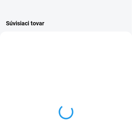
Súvisiaci tovar
SKLADOM
(3 KS)
Dokrmovacia zmes pre
papagáje a vtáky
Nutribird A19 3kg
€46,90
Do košíka