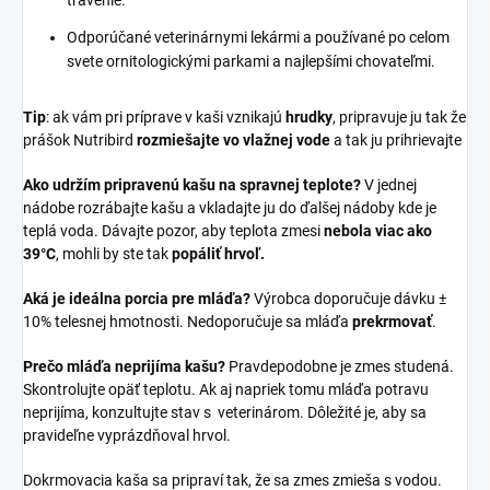
Odporúčané veterinárnymi lekármi a používané po celom
svete ornitologickými parkami a najlepšími chovateľmi.
Tip
: ak vám pri príprave v kaši vznikajú
hrudky
, pripravuje ju tak že
prášok Nutribird
rozmiešajte vo vlažnej vode
a tak ju prihrievajte
Ako udržím pripravenú kašu na spravnej teplote?
V jednej
nádobe rozrábajte kašu a vkladajte ju do ďalšej nádoby kde je
teplá voda. Dávajte pozor, aby teplota zmesi
nebola viac ako
39°C
, mohli by ste tak
popáliť hrvoľ.
Aká je ideálna porcia pre mláďa?
Výrobca doporučuje dávku ±
10% telesnej hmotnosti. Nedoporučuje sa mláďa
prekrmovať
.
Prečo mláďa neprijíma kašu?
Pravdepodobne je zmes studená.
Skontrolujte opäť teplotu. Ak aj napriek tomu mláďa potravu
neprijíma, konzultujte stav s veterinárom. Dôležité je, aby sa
pravideľne vyprázdňoval hrvol.
Dokrmovacia kaša sa pripraví tak, že sa zmes zmieša s vodou.