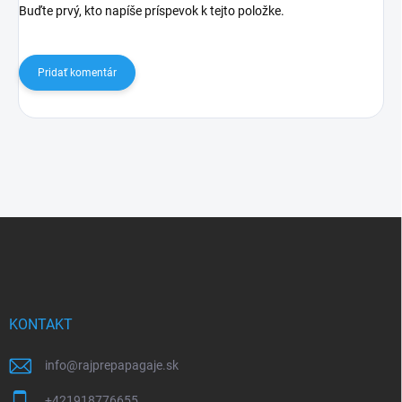
Buďte prvý, kto napíše príspevok k tejto položke.
Pridať komentár
Z
á
p
ä
t
i
KONTAKT
e
info
@
rajprepapagaje.sk
+421918776655