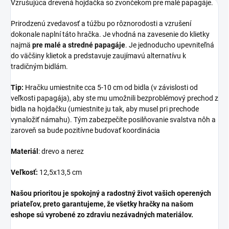
Vzrušujúca drevená hojdačka so zvončekom pre malé papagáje.
Prirodzenú zvedavosť a túžbu po rôznorodosti a vzrušení
dokonale naplní táto hračka. Je vhodná na zavesenie do klietky
najmä
pre malé a stredné papagáje
. Je jednoducho upevniteľná
do väčšiny klietok a predstavuje zaujímavú alternatívu k
tradičným bidlám.
Tip:
Hračku umiestnite cca 5-10 cm od bidla (v závislosti od
veľkosti papagája), aby ste mu umožnili bezproblémový prechod z
bidla na hojdačku (umiestnite ju tak, aby musel pri prechode
vynaložiť námahu). Tým zabezpečíte posilňovanie svalstva nôh a
zaroveň sa bude pozitívne budovať koordinácia
Materiál
: drevo a nerez
Veľkosť:
12,5x13,5 cm
Našou prioritou je spokojný a radostný život vašich operených
priateľov, preto garantujeme, že všetky hračky na našom
eshope sú vyrobené zo zdraviu nezávadných materiálov.