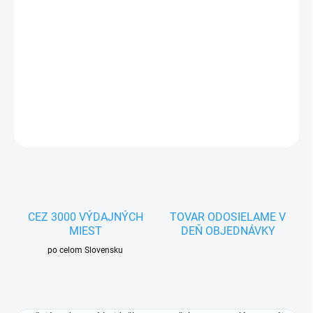
−
+
Pridať do košíka
Drevená hojdačka so zvončekom pre malé papagáje s rozmerom
12,5x13,5 cm
DETAILNÉ INFORMÁCIE
OPÝTAŤ SA
STRÁŽIŤ
CEZ 3000 VÝDAJNÝCH
TOVAR ODOSIELAME V
MIEST
DEŇ OBJEDNÁVKY
po celom Slovensku