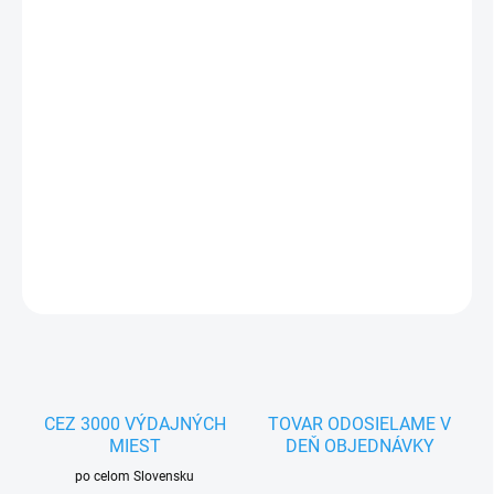
MOŽNOSTI
DORUČENIA
−
+
Pridať do košíka
Kokosový domček s rebríkom pre malé druhy papagájov. Rozmer:
55 x 14 cm
DETAILNÉ INFORMÁCIE
OPÝTAŤ SA
STRÁŽIŤ
CEZ 3000 VÝDAJNÝCH
TOVAR ODOSIELAME V
MIEST
DEŇ OBJEDNÁVKY
po celom Slovensku