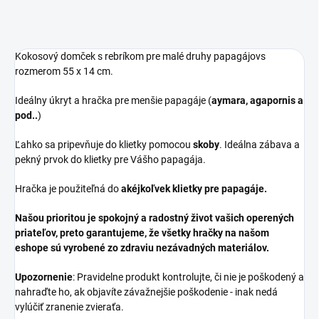
Kokosový domček s rebríkom pre malé druhy papagájovs
rozmerom 55 x 14 cm.
Ideálny úkryt a hračka pre menšie papagáje (
aymara, agapornis a
pod..
)
Ľahko sa pripevňuje do klietky pomocou
skoby
. Ideálna zábava a
pekný prvok do klietky pre Vášho papagája.
Hračka je použiteľná do
akéjkoľvek klietky pre papagáje.
Našou prioritou je spokojný a radostný život vašich operených
priateľov, preto garantujeme, že všetky hračky na našom
eshope sú vyrobené zo zdraviu nezávadných materiálov.
Upozornenie
: Pravidelne produkt kontrolujte, či nie je poškodený a
nahraďte ho, ak objavíte závažnejšie poškodenie - inak nedá
vylúčiť zranenie zvieraťa.