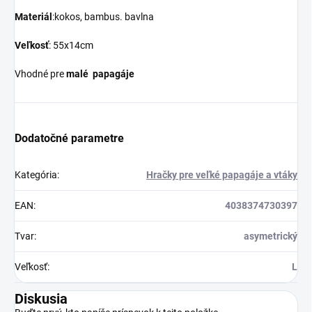
Materiál
:kokos, bambus. bavlna
Veľkosť
: 55x14cm
Vhodné pre
malé papagáje
Dodatočné parametre
Kategória
:
Hračky pre veľké papagáje a vtáky
EAN
:
4038374730397
Tvar
:
asymetrický
Veľkosť
:
L
Diskusia