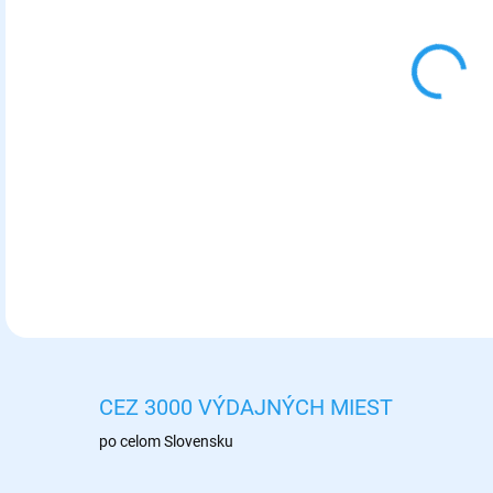
12.
MOŽ
DOR
Kovo
Veľk
DETA
CEZ 3000 VÝDAJNÝCH MIEST
po celom Slovensku