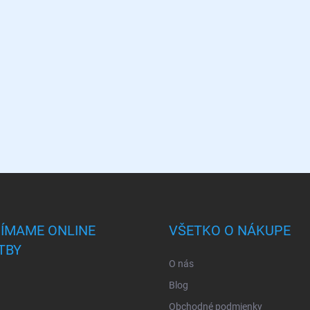
JÍMAME ONLINE
VŠETKO O NÁKUPE
TBY
O nás
Blog
Obchodné podmienky