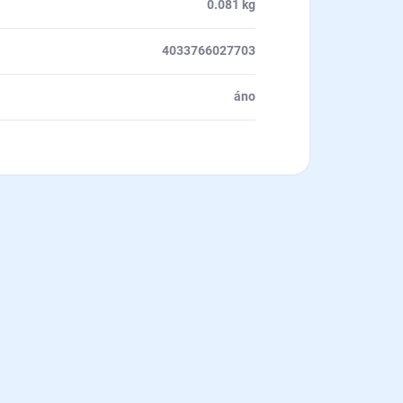
0.081 kg
4033766027703
áno