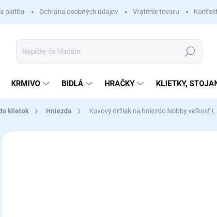
a platba
Ochrana osobných údajov
Vrátenie tovaru
Kontak
Hľadať
KRMIVO
BIDLÁ
HRAČKY
KLIETKY, STOJA
do klietok
Hniezda
Kovový držiak na hniezdo Nobby veľkosť L
Neohodnotené
Podrobnosti hodnotenia
ZNAČKA
€
Jedn
SK
cena
MÔŽ
DO: