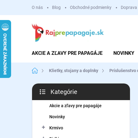
Prejsť
O nás
Blog
Obchodné podmienky
Doprava 
na
obsah
AKCIE A ZĽAVY PRE PAPAGÁJE
NOVINKY
Domov
Klietky, stojany a doplnky
Príslušenstvo 
B
Kategórie
o
Preskočiť
č
kategórie
n
Akcie a zľavy pre papagáje
ý
Novinky
p
a
Krmivo
n