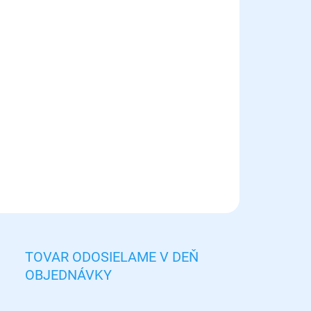
8.2026
NOSTI
UČENIA
−
+
Pridať do košíka
vý držiak hniezda do chovateľských boxov alebo voliér.
osť: L
ILNÉ INFORMÁCIE
OPÝTAŤ SA
STRÁŽIŤ
TOVAR ODOSIELAME V DEŇ
OBJEDNÁVKY