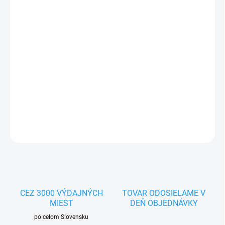
MOŽNOSTI
DORUČENIA
−
+
Pridať do košíka
Bohatý a pestrý mix, vyvinutý na uspokojenie potrieb pre malé a
stredne veľké druhy európskych piniek.Balenie: 15kg
DETAILNÉ INFORMÁCIE
OPÝTAŤ SA
STRÁŽIŤ
CEZ 3000 VÝDAJNÝCH
TOVAR ODOSIELAME V
MIEST
DEŇ OBJEDNÁVKY
po celom Slovensku