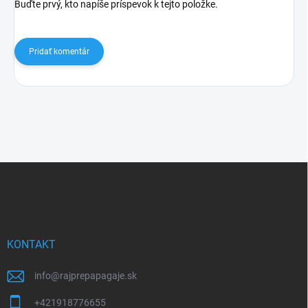
Buďte prvý, kto napíše príspevok k tejto položke.
Pridať komentár
Z
á
p
ä
t
i
KONTAKT
e
info
@
rajprepapagaje.sk
+421918776655