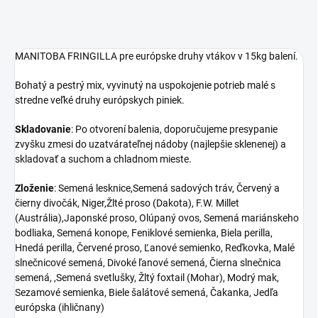
MANITOBA FRINGILLA pre európske druhy vtákov v 15kg balení.
Bohatý a pestrý mix, vyvinutý na uspokojenie potrieb malé s
stredne veľké druhy európskych piniek.
Skladovanie
: Po otvorení balenia, doporučujeme presypanie
zvyšku zmesi do uzatvárateľnej nádoby (najlepšie sklenenej) a
skladovať a suchom a chladnom mieste.
Zloženie
: Semená lesknice,Semená sadových tráv, Červený a
čierny divočák, Niger,Žlté proso (Dakota), F.W. Millet
(Austrália),Japonské proso, Olúpaný ovos, Semená mariánskeho
bodliaka, Semená konope, Feniklové semienka, Biela perilla,
Hnedá perilla, Červené proso, Ľanové semienko, Reďkovka, Malé
slnečnicové semená, Divoké ľanové semená, Čierna slnečnica
semená, ,Semená svetlušky, Žltý foxtail (Mohar), Modrý mak,
Sezamové semienka, Biele šalátové semená, Čakanka, Jedľa
európska (ihličnany)