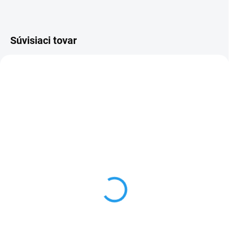
Súvisiaci tovar
SKLADOM
(5 KS)
Krmivo pre papagáje a
vtáky Versele-Laga
Sépiová kosť 16cm
€5,90
Do košíka