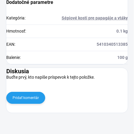
Dodatočné parametre
Kategória
:
Sépiové kosti pre papagáje a vtáky
Hmotnosť
:
0.1 kg
EAN
:
5410340513385
Balenie
:
100 g
Diskusia
Buďte prvý, kto napíše príspevok k tejto položke.
Pridať komentár