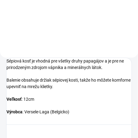
Doplnkové krmivo pre všetky
druhy papagájov - sépiová kosť.
Veľkosť 16cm.
Sépiová kosť je vhodná pre všetky druhy papagájov a je pre ne
prirodzeným zdrojom vápnika a minerálnych látok.
Balenie obsahuje držiak sépiovej kosti, takže ho môžete komforne
upevniť na mrežu klietky.
Veľkosť
: 12cm
Výrobca
: Versele-Laga (Belgicko)