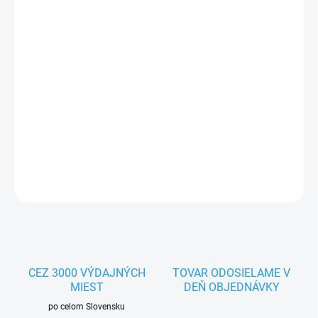
MOŽNOSTI
DORUČENIA
−
+
Pridať do košíka
Doplnkové krmivo pre všetky druhy papagájov - sépiová kosť.
Veľkosť 12cm.
DETAILNÉ INFORMÁCIE
OPÝTAŤ SA
STRÁŽIŤ
CEZ 3000 VÝDAJNÝCH
TOVAR ODOSIELAME V
MIEST
DEŇ OBJEDNÁVKY
po celom Slovensku