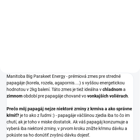
Do košíka
Prémiová zmes obsahujúca
vitamínové granule pre stredné
papagáje s vyššími energetickými
nárokmi. Balenie 15kg
Manitoba Big Parakeet Energy - prémiová zmes pre stredné
papagáje (korela, rozela, agapornis....) s vyššou energetickou
hodnotou v 2kg balení. Táto zmes je tiež ideálna v
chladnom
a
zimnom
období pre papagáje chované vo
vonkajších voliérach
.
Prečo môj papagáj nejze niektoré zrniny z krmiva a ako správne
kŕmiť?
je to ako z ľudmi :) - papagáje väčšinou zjedia iba to čo im
chutí, ak je toho v miske dostatok. Ak váš papagáj konzumuje a
vyberá iba niektoré zrniny, v prvom kroku znížte kŕmnu dávku a
pokúste sa ho donútiť zvyšnú dávku dojesť.