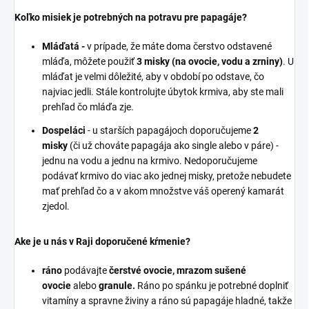
Koľko misiek je potrebných na potravu pre papagáje?
Mláďatá -
v prípade, že máte doma čerstvo odstavené
mláďa, môžete použiť
3 misky (na ovocie, vodu a zrniny)
. U
mláďat je velmi dôležité, aby v období po odstave, čo
najviac jedli. Stále kontrolujte úbytok krmiva, aby ste mali
prehľad čo mláďa zje.
Dospeláci
- u starších papagájoch doporučujeme
2
misky
(či už chováte papagája ako single alebo v páre) -
jednu na vodu a jednu na krmivo. Nedoporučujeme
podávať krmivo do viac ako jednej misky, pretože nebudete
mať prehľad čo a v akom množstve váš operený kamarát
zjedol.
Ake je u nás v Raji doporučené kŕmenie?
ráno
podávajte
čerstvé ovocie, mrazom sušené
ovocie
alebo
granule.
Ráno po spánku je potrebné doplniť
vitamíny a spravne živiny a ráno sú papagáje hladné, takže