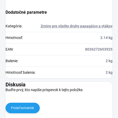
Dodatočné parametre
Kategória
:
Zrniny pre všetky druhy papagájov a vtákov
Hmotnosť
:
2.14 kg
EAN
:
8026272603925
Balenie
:
2 kg
Hmotnosť balenia
:
2 kg
Diskusia
Buďte prvý, kto napíše príspevok k tejto položke.
Pridať komentár