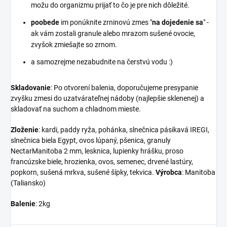
možu do organizmu prijať to čo je pre nich dôležité.
poobede
im ponúknite zrninovú zmes "
na dojedenie sa
" -
ak vám zostali granule alebo mrazom sušené ovocie,
zvyšok zmiešajte so zrnom.
a samozrejme nezabudnite na čerstvú vodu :)
Skladovanie
: Po otvorení balenia, doporučujeme presypanie
zvyšku zmesi do uzatvárateľnej nádoby (najlepšie sklenenej) a
skladovať na suchom a chladnom mieste.
Zloženie
: kardi, paddy ryža, pohánka, slnečnica pásikavá IREGI,
slnečnica biela Egypt, ovos lúpaný, pšenica, granuly
NectarManitoba 2 mm, lesknica, lupienky hrášku, proso
francúzske biele, hrozienka, ovos, semenec, drvené lastúry,
popkorn, sušená mrkva, sušené šípky, tekvica.
Výrobca
: Manitoba
(Taliansko)
Balenie
: 2kg