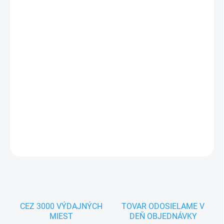
DORUČIŤ DO:
12.8.2026
MOŽNOSTI
DORUČENIA
−
+
Pridať do košíka
Prémiová zmes obsahujúca vitamínové granule pre stredné
papagáje s vyššími energetickými nárokmi. Balenie 2kg
DETAILNÉ INFORMÁCIE
OPÝTAŤ SA
STRÁŽIŤ
CEZ 3000 VÝDAJNÝCH
TOVAR ODOSIELAME V
MIEST
DEŇ OBJEDNÁVKY