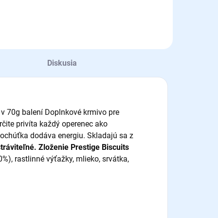
Diskusia
m
v 70g balení Doplnkové krmivo pre
rčite privíta každý operenec ako
pochúťka dodáva energiu. Skladajú sa z
tráviteľné.
Z
loženie Prestige Biscuits
0%), rastlinné výťažky, mlieko, srvátka,