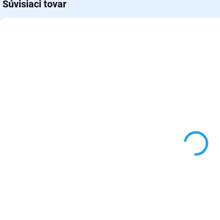
Súvisiaci tovar
422266
422267
SKLADOM
SKLADOM
(2 KS)
(5 KS)
Pochúťka pre
Pochúťka pre
papagáje a vtáky
papagáje a vtáky
Versele-Laga
Versele-Laga
Biscuits Seeds 70g
Biscuits Fruit 70g
€4,90
€4,90
Do košíka
Do košíka
Doplnkové krmivo
Piškóty s medom
pre všetky druhy
(6ks) pre papagáje
papagájov - piškóty
zo 100%