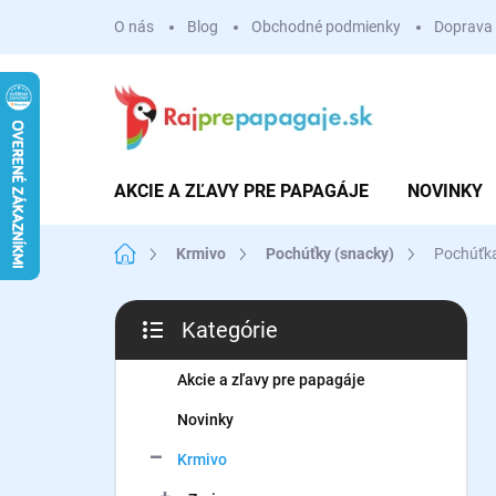
Prejsť
O nás
Blog
Obchodné podmienky
Doprava 
na
obsah
AKCIE A ZĽAVY PRE PAPAGÁJE
NOVINKY
Domov
Krmivo
Pochúťky (snacky)
Pochúťka
B
Kategórie
o
Preskočiť
č
kategórie
n
Akcie a zľavy pre papagáje
ý
Novinky
p
a
Krmivo
n