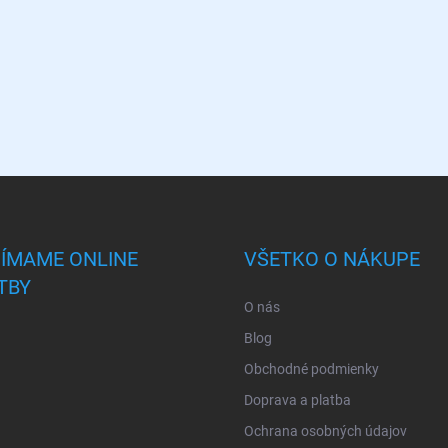
JÍMAME ONLINE
VŠETKO O NÁKUPE
TBY
O nás
Blog
Obchodné podmienky
Doprava a platba
Ochrana osobných údajov