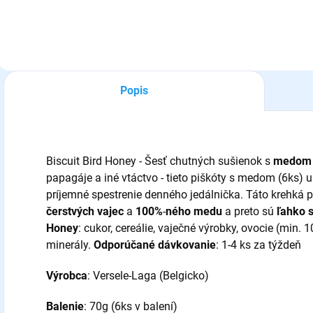
so semienkami.
prírodného medu a
ovocia. Balenie:
70g
Popis
Biscuit Bird Honey - Šesť chutných sušienok s
medo
papagáje a iné vtáctvo - tieto piškóty s medom (6ks) u
príjemné spestrenie denného jedálnička. Táto krehká 
čerstvých vajec
a
100%
-
ného medu
a preto sú
ľahko s
Honey
: cukor, cereálie, vaječné výrobky, ovocie (min. 1
minerály.
Odporúčané dávkovanie
: 1-4 ks za týždeň
Výrobca
: Versele-Laga (Belgicko)
Balenie
: 70g (6ks v balení)