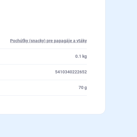
Pochúťky (snacky) pre papagáje a vtáky
0.1 kg
5410340222652
70 g