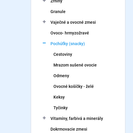
Zrniny
e
l
Granule
Vaječné a ovocné zmesi
Ovoco- hrmyzožravé
Pochúťky (snacky)
Cestoviny
Mrazom sušené ovocie
Odmeny
Ovocné košíčky - želé
Keksy
Tyčinky
Vitamíny, farbivá a minerály
Dokrmovacie zmesi