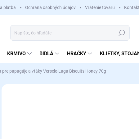
a platba
Ochrana osobných údajov
Vrátenie tovaru
Kontak
Hľadať
KRMIVO
BIDLÁ
HRAČKY
KLIETKY, STOJA
 pre papagáje a vtáky Versele-Laga Biscuits Honey 70g
Neohodnotené
Podrobnosti hodnotenia
€
Jedn
SK
cena
MÔŽ
DO: