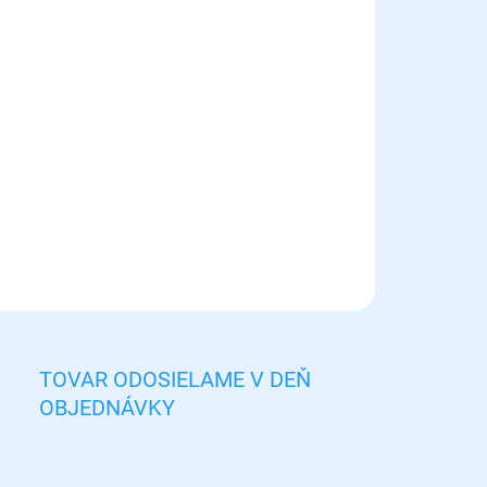
8.2026
NOSTI
UČENIA
−
+
Pridať do košíka
óty s medom (6ks) pre papagáje zo 100% prírodného medu.
ILNÉ INFORMÁCIE
OPÝTAŤ SA
STRÁŽIŤ
TOVAR ODOSIELAME V DEŇ
OBJEDNÁVKY