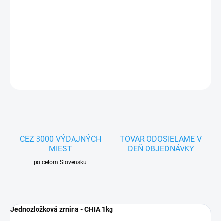
−
+
Pridať do košíka
Jednozložková zrnina - CHIA 1kg.
DETAILNÉ INFORMÁCIE
OPÝTAŤ SA
STRÁŽIŤ
CEZ 3000 VÝDAJNÝCH
TOVAR ODOSIELAME V
MIEST
DEŇ OBJEDNÁVKY
po celom Slovensku
Jednozložková zrnina - CHIA 1kg