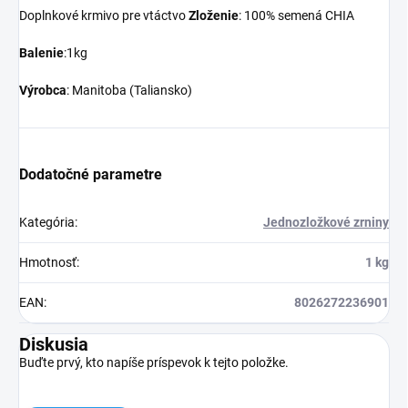
Doplnkové krmivo pre vtáctvo
Zloženie
: 100% semená CHIA
Balenie
:1kg
Výrobca
: Manitoba (Taliansko)
Dodatočné parametre
Kategória
:
Jednozložkové zrniny
Hmotnosť
:
1 kg
EAN
:
8026272236901
Diskusia
Buďte prvý, kto napíše príspevok k tejto položke.