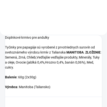
Medové tyčinky pre andulky.
Balenie: 2x30g
Doplnkové krmivo pre andulky
Tyčinky pre papagáje sú vyrobené z prvotriednych surovín od
svetoznámeho výrobcu krmív z Talianska
MANITOBA
.
ZLOŽENIE
:
Semená, Zrná, Chlieb,Vedľajšie vedľajšie produkty, Minerály, Tuky
a oleje, Ovocie (jablká 0,4%,Hrozno 0,4%, banán 0,06%), Med,
cukry.
Balenie
: 60g (2x30g)
Výrobca
: Manitoba (Taliansko)