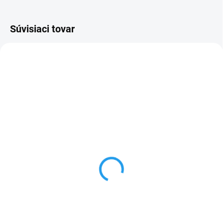
Súvisiaci tovar
SKLADOM
(1 KS)
Tyčinky pre andulky a
malé papagáje Manitoba
MIELE 60 g
€3,50
Do košíka