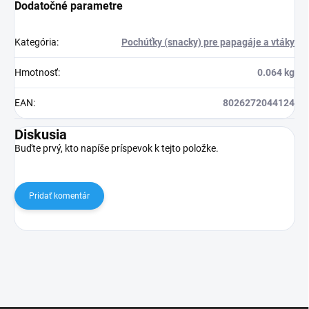
Dodatočné parametre
Kategória
:
Pochúťky (snacky) pre papagáje a vtáky
Hmotnosť
:
0.064 kg
EAN
:
8026272044124
Diskusia
Buďte prvý, kto napíše príspevok k tejto položke.
Pridať komentár