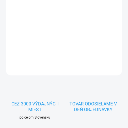
MOŽNOSTI
DORUČENIA
−
+
Pridať do košíka
Ovocné tyčinky pre andulky. Balenie: 2x30g
DETAILNÉ INFORMÁCIE
OPÝTAŤ SA
STRÁŽIŤ
CEZ 3000 VÝDAJNÝCH
TOVAR ODOSIELAME V
MIEST
DEŇ OBJEDNÁVKY
po celom Slovensku