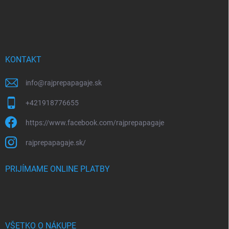
Z
á
p
ä
t
i
KONTAKT
e
info
@
rajprepapagaje.sk
+421918776655
https://www.facebook.com/rajprepapagaje
rajprepapagaje.sk/
PRIJÍMAME ONLINE PLATBY
VŠETKO O NÁKUPE