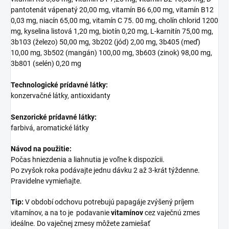
pantotenát vápenatý 20,00 mg, vitamín B6 6,00 mg, vitamín B12
0,03 mg, niacín 65,00 mg, vitamín C 75. 00 mg, cholín chlorid 1200
mg, kyselina listová 1,20 mg, biotín 0,20 mg, L-karnitín 75,00 mg,
3b103 (železo) 50,00 mg, 3b202 (jód) 2,00 mg, 3b405 (meď)
10,00 mg, 3b502 (mangán) 100,00 mg, 3b603 (zinok) 98,00 mg,
3b801 (selén) 0,20 mg
Technologické prídavné látky:
konzervačné látky, antioxidanty
Senzorické prídavné látky:
farbivá, aromatické látky
Návod na použitie:
Počas hniezdenia a liahnutia je voľne k dispozícii.
Po zvyšok roka podávajte jednu dávku 2 až 3-krát týždenne.
Pravidelne vymieňajte.
Tip:
V období odchovu potrebujú papagáje zvýšený príjem
vitamínov, a na to je podavanie
vitamínov
cez vaječnú zmes
ideálne. Do vaječnej zmesy môžete zamiešať