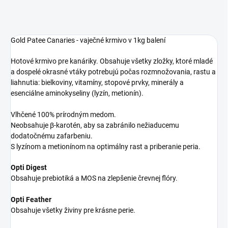
Gold Patee Canaries - vaječné krmivo v 1kg balení
Hotové krmivo pre kanáriky. Obsahuje všetky zložky, ktoré mladé
a dospelé okrasné vtáky potrebujú počas rozmnožovania, rastu a
liahnutia: bielkoviny, vitamíny, stopové prvky, minerály a
esenciálne aminokyseliny (lyzín, metionín).
Vlhčené 100% prírodným medom.
Neobsahuje β-karotén, aby sa zabránilo nežiaducemu
dodatočnému zafarbeniu.
S lyzínom a metionínom na optimálny rast a priberanie peria.
Opti Digest
Obsahuje prebiotiká a MOS na zlepšenie črevnej flóry.
Opti Feather
Obsahuje všetky živiny pre krásne perie.