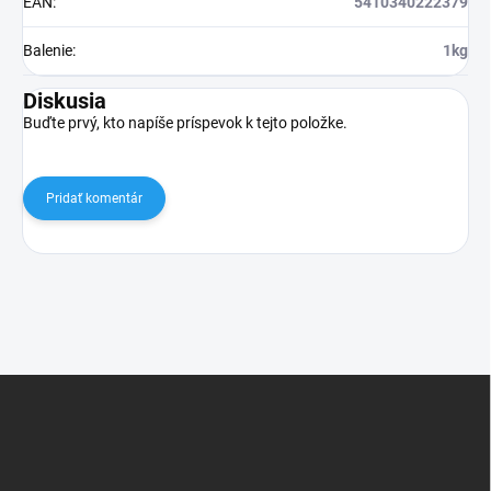
EAN
:
5410340222379
Balenie
:
1kg
Diskusia
Buďte prvý, kto napíše príspevok k tejto položke.
Pridať komentár
Z
á
p
ä
t