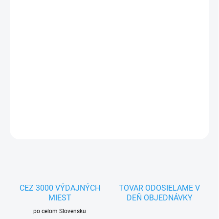
MOŽNOSTI
DORUČENIA
−
+
Pridať do košíka
Vlhké vaječné krmivo pre kanáriky a malé papagáje, žlté.
VL Orlux
NutriBird Gold Patee Canaries.
Balenie: 1kg
DETAILNÉ INFORMÁCIE
OPÝTAŤ SA
STRÁŽIŤ
CEZ 3000 VÝDAJNÝCH
TOVAR ODOSIELAME V
MIEST
DEŇ OBJEDNÁVKY
po celom Slovensku