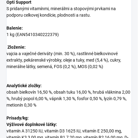
Opti Support
S pridanými vitamínmi, minerálmi a stopovými prvkami na
podporu celkovej kondície, plodnosti a rastu.
Balenie:
1 kg (EAN5410340222379)
Zloženie:
vajcia a vaječné deriváty (min. 30 %), rastlinné bielkovinové
extrakty, pekárenské výrobky, oleje a tuky, med (5,4 %), cukry,
minerálne látky, semená, FOS (0,2 %), MOS (0,02 %)
Analytické zložky:
obsah bielkovín 16,50 %, obsah tuku 16,00 %, hrubá vláknina 2,00
%, hrubý popol 6,00 %, vápnik 1,30 %, fosfor 0,50 %, lyzín 0,79 %,
metionín 0,30 %
Prísady/kg:
Výživové doplnkové látky:
vitamín A 31250 IU, vitamín D3 1625 IU, vitamín E 250,00 mg,
vitamín K3 3,00 mg, vitamín B1 7,20 mg, vitamín B2 16,00 mg, D-