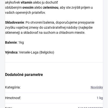
akýkoľvek
vitamín
alebo ju dochutiť
oblúbeným
ovocím
alebo
zeleninou
, aby ste zvýšili príjem u
vašich operených priateľov.
Skladovanie
: Po otvorení balenia, doporučujeme presypanie
zvyšku vaječnej zmesy do uzatvárateľnej nádoby (najlepšie
sklenenej) a skladovať na suchom a chladnom mieste.
Balenie
: 1kg
Výrobca
: Versele-Laga (Belgicko)
Dodatočné parametre
Kategória
:
Novinky
Hmotnosť
:
1 kg