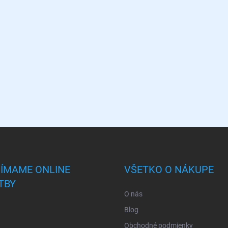
JÍMAME ONLINE
VŠETKO O NÁKUPE
TBY
O nás
Blog
Obchodné podmienky