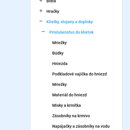
Bidlá
e
l
Hračky
Klietky, stojany a doplnky
Príslušenstvo do klietok
Mriežky
Búdky
Hniezda
Podkladové vajíčka do hniezd
Mriežky
Materiál do hniezd
Misky a krmítka
Zásobníky na krmivo
Napájačky a zásobníky na vodu