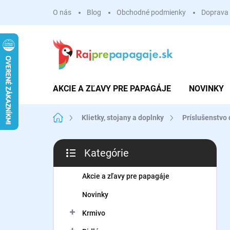
Prejsť
O nás
Blog
Obchodné podmienky
Doprava 
na
obsah
AKCIE A ZĽAVY PRE PAPAGÁJE
NOVINKY
Domov
Klietky, stojany a doplnky
Príslušenstvo 
B
Kategórie
o
Preskočiť
č
kategórie
n
Akcie a zľavy pre papagáje
ý
Novinky
p
a
Krmivo
n