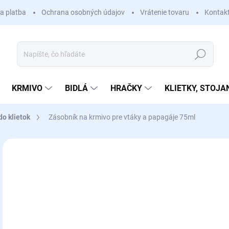
a platba
Ochrana osobných údajov
Vrátenie tovaru
Kontak
Hľadať
KRMIVO
BIDLÁ
HRAČKY
KLIETKY, STOJA
do klietok
Zásobník na krmivo pre vtáky a papagáje 75ml
Neohodnotené
Podrobnosti hodnotenia
ZNAČKA
€
Jedn
SK
cena
MÔŽ
DO: