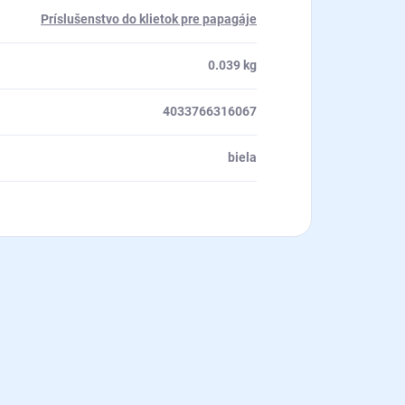
Príslušenstvo do klietok pre papagáje
0.039 kg
4033766316067
biela