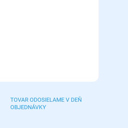
8.2026
NOSTI
UČENIA
−
+
Pridať do košíka
hľadné zásobníky na krmivo a na vodu pre vtáky
ILNÉ INFORMÁCIE
OPÝTAŤ SA
STRÁŽIŤ
TOVAR ODOSIELAME V DEŇ
OBJEDNÁVKY