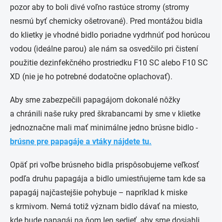
pozor aby to boli divé voľno rastúce stromy (stromy
nesmú byť chemicky ošetrované). Pred montážou bidla
do klietky je vhodné bidlo poriadne vydrhnúť pod horúcou
vodou (ideálne parou) ale nám sa osvedčilo pri čistení
použitie dezinfekčného prostriedku F10 SC alebo F10 SC
XD (nie je ho potrebné dodatočne oplachovať).
Aby sme zabezpečili papagájom dokonalé nôžky
a chránili naše ruky pred škrabancami by sme v klietke
jednoznačne mali mať minimálne jedno brúsne bidlo -
brúsne pre papagáje a vtáky nájdete tu.
Opäť pri voľbe brúsneho bidla prispôsobujeme veľkosť
podľa druhu papagája a bidlo umiestňujeme tam kde sa
papagáj najčastejšie pohybuje – napríklad k miske
s krmivom. Nemá totiž význam bidlo dávať na miesto,
kde bude papagáj na ňom len sedieť, aby sme dosiahli