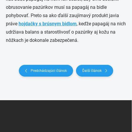
obrusovanie pazúrikov musí sa papagáj na bidle
pohybovať. Preto sa ako ďalší zaujímavý produkt javia
práve
hojdačky s brúsnym bidlom
, keďže papagáj na nich
udržiava balans a starostlivosť o pazúriky aj kožu na
nôžkach je dokonale zabezpečená.
Predchádzajúci článok
Ďalší článok
Z
á
p
ä
t