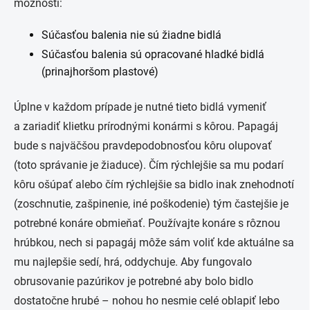
možnosti:
Súčasťou balenia nie sú žiadne bidlá
Súčasťou balenia sú opracované hladké bidlá
(prinajhoršom plastové)
Úplne v každom prípade je nutné tieto bidlá vymeniť
a zariadiť klietku prírodnými konármi s kôrou. Papagáj
bude s najväčšou pravdepodobnosťou kôru olupovať
(toto správanie je žiaduce). Čím rýchlejšie sa mu podarí
kôru ošúpať alebo čím rýchlejšie sa bidlo inak znehodnotí
(zoschnutie, zašpinenie, iné poškodenie) tým častejšie je
potrebné konáre obmieňať. Používajte konáre s rôznou
hrúbkou, nech si papagáj môže sám voliť kde aktuálne sa
mu najlepšie sedí, hrá, oddychuje. Aby fungovalo
obrusovanie pazúrikov je potrebné aby bolo bidlo
dostatočne hrubé – nohou ho nesmie celé oblapiť lebo