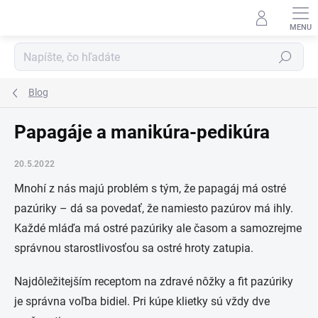
Prejsť
na
obsah
Hľadať
Blog
Papagáje a manikúra-pedikúra
20.5.2022
Mnohí z nás majú problém s tým, že papagáj má ostré
pazúriky – dá sa povedať, že namiesto pazúrov má ihly.
Každé mláďa má ostré pazúriky ale časom a samozrejme
správnou starostlivosťou sa ostré hroty zatupia.
Najdôležitejším receptom na zdravé nôžky a fit pazúriky
je správna voľba bidiel. Pri kúpe klietky sú vždy dve