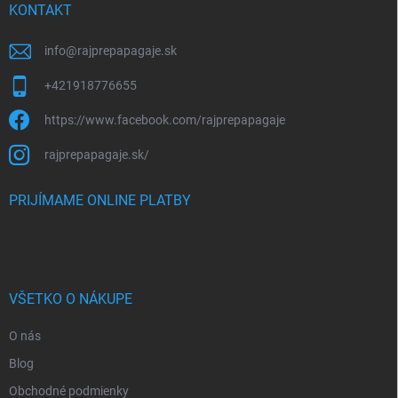
i
KONTAKT
e
info
@
rajprepapagaje.sk
+421918776655
https://www.facebook.com/rajprepapagaje
rajprepapagaje.sk/
PRIJÍMAME ONLINE PLATBY
VŠETKO O NÁKUPE
O nás
Blog
Obchodné podmienky