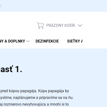
ty
PRÁZDNY KOŠÍK
NÁKUPNÝ
KOŠÍK
NY A DOPLNKY
DEZINFEKCIE
SIEŤKY A PRENOSKY
asť 1.
 pred kúpou papagája. Kúpa papagája by
myslíme, naplánujeme a pripravíme sa na ňu.
o aj rozmerovo nevyhovujúca a mnohí si to