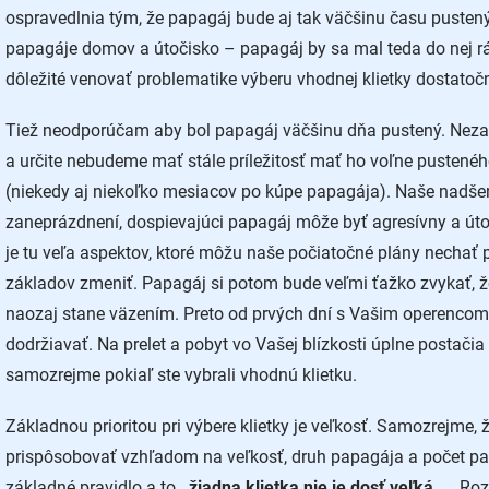
ospravedlnia tým, že papagáj bude aj tak väčšinu času pustený. 
papagáje domov a útočisko – papagáj by sa mal teda do nej rád
dôležité venovať problematike výberu vhodnej klietky dostatoč
Tiež neodporúčam aby bol papagáj väčšinu dňa pustený. Neza
a určite nebudeme mať stále príležitosť mať ho voľne pustenéh
(niekedy aj niekoľko mesiacov po kúpe papagája). Naše nadš
zaneprázdnení, dospievajúci papagáj môže byť agresívny a úto
je tu veľa aspektov, ktoré môžu naše počiatočné plány nechať 
základov zmeniť. Papagáj si potom bude veľmi ťažko zvykať, že
naozaj stane väzením. Preto od prvých dní s Vašim operencom 
dodržiavať. Na prelet a pobyt vo Vašej blízkosti úplne postači
samozrejme pokiaľ ste vybrali vhodnú klietku.
Základnou prioritou pri výbere klietky je veľkosť. Samozrejme, 
prispôsobovať vzhľadom na veľkosť, druh papagája a počet pap
základné pravidlo a to
,,žiadna klietka nie je dosť veľká,,
.
Roz