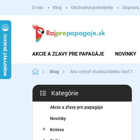
Prejsť
O nás
Blog
Obchodné podmienky
Doprava 
na
obsah
AKCIE A ZĽAVY PRE PAPAGÁJE
NOVINKY
Domov
Blog
Ako vybrať vhodnú klietku časť 1.
B
Kategórie
o
Preskočiť
č
kategórie
n
Akcie a zľavy pre papagáje
ý
Novinky
p
a
Krmivo
n