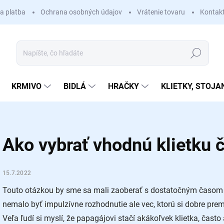
a platba
Ochrana osobných údajov
Vrátenie tovaru
Kontak
Hľadať
KRMIVO
BIDLÁ
HRAČKY
KLIETKY, STOJA
Ako vybrať vhodnú klietku č
15.7.2022
Touto otázkou by sme sa mali zaoberať s dostatočným časom
nemalo byť impulzívne rozhodnutie ale vec, ktorú si dobre pre
Veľa ľudí si myslí, že papagájovi stačí akákoľvek klietka, čast