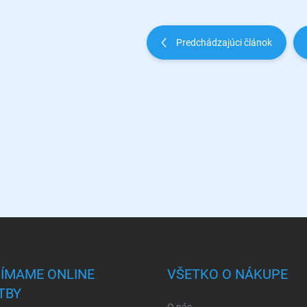
Predchádzajúci článok
JÍMAME ONLINE
VŠETKO O NÁKUPE
TBY