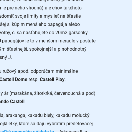
á je pre neho vhodná) ale chov takéhoto
edomiť svoje limity a myslieť na šťastie
dšej si kúpim menšieho papagája alebo
oľby, či sa nasťahujete do 20m2 garsónky
. U papagájov je to v menšom meradle v postate
 tým šťastnejší, spokojnejší a plnohodnotný
usný
J
.
du ružový apod. odporúčam minimálne
 Castell Dome
resp.
Castell Play
.
y ár (marakána, žltorkrká, červenouchá a pod)
ande Castell
dla, arakanga, kakadu biely, kakadu molucký
jklietky, ktoré sa dajú vybratím predeľovacej
 veľké papagáje nájdete tu.
. Arkansas II je