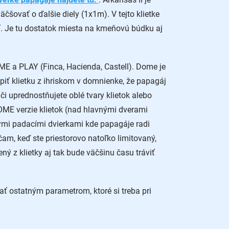
čšovať o ďalšie diely (1x1m). V tejto klietke
 Je tu dostatok miesta na kmeňovú búdku aj
ME a PLAY (Finca, Hacienda, Castell). Dome je
úpiť klietku z ihriskom v domnienke, že papagáj
, či uprednostňujete oblé tvary klietok alebo
OME verzie klietok (nad hlavnými dverami
lými padacími dvierkami kde papagáje radi
čam, keď ste priestorovo natoľko limitovaný,
ný z klietky aj tak bude väčšinu času tráviť
ť ostatným parametrom, ktoré si treba pri