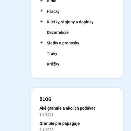
Bidlá
e
l
Hračky
Klietky, stojany a doplnky
Dezinfekcie
Sieťky a prenosky
Traky
Krúžky
BLOG
Aké granule a ako ich podávať
9.2.2023
Granule pre papagáje
2.1.2023