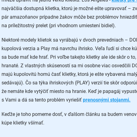
najväčšia dostupná klietka, ktorú je možné ešte upravovať – zvä
pár amazoňanov prípadne žakov môže bez problémov hniezdiť.
na príležitostný prelet (pri vhodnom umiestení bidiel).
Niektoré modely klietok sa vyrábajú v dvoch prevedniach – DO
kupolová verzia a Play má navrchu ihrisko. Veľa ľudí si chce k
sa bude mať kde hrať. Pri voľbe takejto klietky ale ide skôr o to
hranaté. Z vlastných skúseností sa mi osobne viac osvedčili D
majú kupolovitú hornú časť klietky, ktorá je ešte vybavená ma
sedávajú). Čo sa týka ihriskových (PLAY) verzií tie skôr odporú
že nemáte kde vytýčiť miesto na hranie. Keď je papagáj vypuste
s Vami a dá sa tento problém vyriešiť
prenosnými stojanmi.
Keďže je toho pomerne dosť, v ďalšom článku sa budem venova
kúpe klietky všímať.