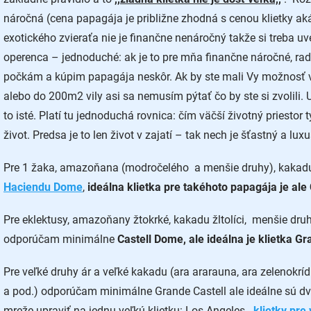
náročná (cena papagája je približne zhodná s cenou klietky ak
exotického zvieraťa nie je finančne nenáročný takže si treba uv
operenca – jednoduché: ak je to pre mňa finančne náročné, ra
počkám a kúpim papagája neskôr. Ak by ste mali Vy možnosť v
alebo do 200m2 vily asi sa nemusím pýtať čo by ste si zvolili
to isté. Platí tu jednoduchá rovnica: čím väčší životný priestor
život. Predsa je to len život v zajatí – tak nech je šťastný a lux
Pre 1 žaka, amazoňana (modročelého
a menšie druhy), kaka
Haciendu Dome
,
ideálna klietka pre takéhoto papagája je
ale
Pre eklektusy, amazoňany žtokrké, kakadu žltolíci,
menšie druh
odporúčam minimálne
Castell Dome,
ale ideálna je klietka Gr
Pre veľké druhy ár a veľké kakadu (ara ararauna, ara zelenokrí
a pod.) odporúčam minimálne Grande Castell ale ideálne sú dvo
mreže upraviť na jednu veľkú klietku: Los Angeles -
klietky pre