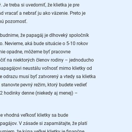
Je treba si uvedomiť, že klietka je pre
 vracať a nebrať ju ako väzenie. Preto je
nú pozornosť.
budnime, že papagáj je dlhoveký spoločník
o. Nevieme, aká bude situácie o 5-10 rokov
enie opadne, môžeme byť pracovne
čiť na niektorých členov rodiny – jednoducho
papagájovi neustálu voľnosť mimo klietky od
 odrazu musí byť zatvorený a vtedy sa klietka
stanovte pevný režim, ktorý budete vedieť
a 2 hodinky denne (niekedy aj menej) –
že vhodná veľkosť klietky sa bude
agájov. V zásade si zapamätajte, že platí
umiem, že kúpa veľkej klietky je finančne