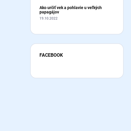
Ako určiť vek a pohlavie u veľkých
papagájov
19.10.2022
FACEBOOK