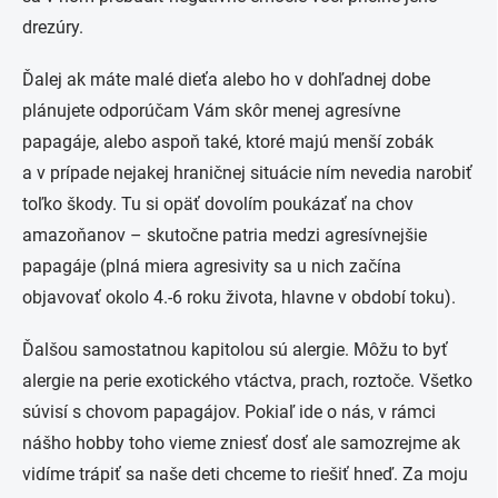
drezúry.
Ďalej ak máte malé dieťa alebo ho v dohľadnej dobe
plánujete odporúčam Vám skôr menej agresívne
papagáje, alebo aspoň také, ktoré majú menší zobák
a v prípade nejakej hraničnej situácie ním nevedia narobiť
toľko škody. Tu si opäť dovolím poukázať na chov
amazoňanov – skutočne patria medzi agresívnejšie
papagáje (plná miera agresivity sa u nich začína
objavovať okolo 4.-6 roku života, hlavne v období toku).
Ďalšou samostatnou kapitolou sú alergie. Môžu to byť
alergie na perie exotického vtáctva, prach, roztoče. Všetko
súvisí s chovom papagájov. Pokiaľ ide o nás, v rámci
nášho hobby toho vieme zniesť dosť ale samozrejme ak
vidíme trápiť sa naše deti chceme to riešiť hneď. Za moju