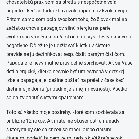
chovateľskú prax som sa stretla s nespočetne veľa
prípadmi keď sa ľudia zbavovali papagájov kvôli alergii.
Pritom sama som bola svedkom toho, že človek mal na
začiatku chovu papagájov silnú alergiu na perie
exotického vtáctva a po 6 rokoch mu vyšli testy na alergiu
negatívne. Dôležité je udržiavať klietku v čistote,
pravidelne ju dezinfikovať resp. čistiť parným čističom.
Papagáje je nevyhnutné pravidelne sprchovať. Ak sú Vaše
deti alergické, klietka nesmie byť umiestnená v detskej
izbe a papagája je ideálne púšťať na prelet v čase keď
dieťa nie je doma (prípadne je v inej miestnosti). Všetko
sa dá zvládnuť s istými opatreniami.
Toto sú všetko moje postrehy, ktoré som zozbierala za
približne 12 rokov. Ak máte iné skúsenosti a nápady
s ktorými by ste sa chceli so mnou alebo ďalšími
čitateľmi podeliť, budem veľmi rada ak Váš príspevok