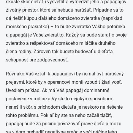
skúste skôr dieťaťu vysvetliť a vymedziť jeho a papagájov
životný priestor, ktoré sa nebudú narúšať. Prípadne sa to
dá riešiť kúpou ďalšieho domáceho zvieratka (napríklad
morského prasiatka) – to bude zvieratko Vášho potomka
a papagáj je Vaše zvieratko. Každý sa bude starať o svoje
zvieratko a rešpektovať domáceho miláčika druhého
člena rodiny. Zároveň tak budete budovať u dieťaťa
schopnosť pre zodpovednosť.
Rovnako Váš vzťah k papagájovi by nemal byť narušený
prejavmi, ktoré by v operencovi mohli vzbudiť žiarlivosť.
Uvediem príklad. Ak má Váš papagáj dominantné
postavenie v rodine a Vy ste to nejakým spôsobom
neriešili skôr, s príchodom dieťaťa je neskoro na riešenie
tohto problému. Pokiaľ by ste na neho začali tlačiť,
papagáj bude za príčinu považovať práve dieťa a môžu
sa v ňom prebudiť negatívne emócie voči príčine jeho