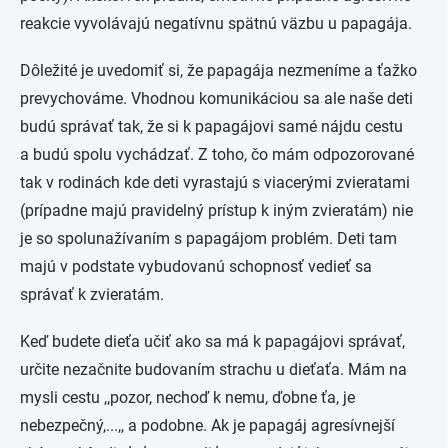
reakcie vyvolávajú negatívnu spätnú väzbu u papagája.
Dôležité je uvedomiť si, že papagája nezmeníme a ťažko
prevychováme. Vhodnou komunikáciou sa ale naše deti
budú správať tak, že si k papagájovi samé nájdu cestu
a budú spolu vychádzať. Z toho, čo mám odpozorované
tak v rodinách kde deti vyrastajú s viacerými zvieratami
(prípadne majú pravidelný prístup k iným zvieratám) nie
je so spolunažívaním s papagájom problém. Deti tam
majú v podstate vybudovanú schopnosť vedieť sa
správať k zvieratám.
Keď budete dieťa učiť ako sa má k papagájovi správať,
určite nezačnite budovaním strachu u dieťaťa. Mám na
mysli cestu ,,pozor, nechoď k nemu, ďobne ťa, je
nebezpečný,...,, a podobne. Ak je papagáj agresívnejší