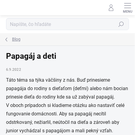
Prejsť
na
obsah
Hľadať
Blog
Papagáj a deti
6.9.2022
Táto téma sa týka väčšiny z nás. Buď prinesieme
papagája do rodiny s dieťaťom (deťmi) alebo nám bocian
prinesie dieťa do rodiny kde sa už zabýval papagáj.
V oboch prípadoch si kladieme otázku ako nastaviť celé
fungovanie domácnosti. Aby sa papagáj necítil
odstrkovaný, nežiarlil, neútočil na dieťa a zároveň aby
junior vychádzal s papagájom a mali pekný vzťah.