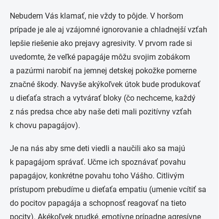
Nebudem Vás klamať, nie vždy to pôjde. V horšom
prípade je ale aj vzájomné ignorovanie a chladnejší vzťah
lepšie riešenie ako prejavy agresivity. V prvom rade si
uvedomte, že veľké papagáje môžu svojim zobákom
a pazúrmi narobiť na jemnej detskej pokožke pomerne
značné škody. Navyše akýkoľvek útok bude produkovať
u dieťaťa strach a vytvárať bloky (čo nechceme, každý
z nás predsa chce aby naše deti mali pozitívny vzťah
k chovu papagájov).
Je na nás aby sme deti viedli a naučili ako sa majú
k papagájom správať. Učme ich spoznávať povahu
papagájov, konkrétne povahu toho Vášho. Citlivým
prístupom prebudíme u dieťaťa empatiu (umenie vcítiť sa
do pocitov papagája a schopnosť reagovať na tieto
pocity). Akékoľvek prudké, emotívne prípadne agresívne