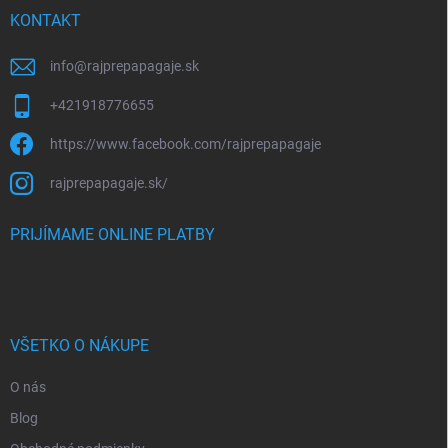
i
KONTAKT
e
info
@
rajprepapagaje.sk
+421918776655
https://www.facebook.com/rajprepapagaje
rajprepapagaje.sk/
PRIJÍMAME ONLINE PLATBY
VŠETKO O NÁKUPE
O nás
Blog