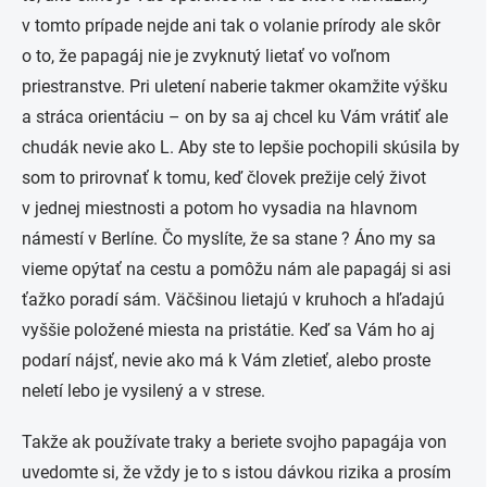
v tomto prípade nejde ani tak o volanie prírody ale skôr
o to, že papagáj nie je zvyknutý lietať vo voľnom
priestranstve. Pri uletení naberie takmer okamžite výšku
a stráca orientáciu – on by sa aj chcel ku Vám vrátiť ale
chudák nevie ako
L
. Aby ste to lepšie pochopili skúsila by
som to prirovnať k tomu, keď človek prežije celý život
v jednej miestnosti a potom ho vysadia na hlavnom
námestí v Berlíne. Čo myslíte, že sa stane ? Áno my sa
vieme opýtať na cestu a pomôžu nám ale papagáj si asi
ťažko poradí sám. Väčšinou lietajú v kruhoch a hľadajú
vyššie položené miesta na pristátie. Keď sa Vám ho aj
podarí nájsť, nevie ako má k Vám zletieť, alebo proste
neletí lebo je vysilený a v strese.
Takže ak používate traky a beriete svojho papagája von
uvedomte si, že vždy je to s istou dávkou rizika a prosím