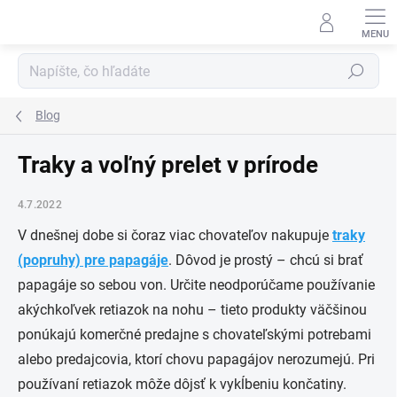
Prejsť
na
obsah
Hľadať
Blog
Traky a voľný prelet v prírode
4.7.2022
V dnešnej dobe si čoraz viac chovateľov nakupuje
traky
(popruhy) pre papagáje
. Dôvod je prostý – chcú si brať
papagáje so sebou von. Určite neodporúčame používanie
akýchkoľvek retiazok na nohu – tieto produkty väčšinou
ponúkajú komerčné predajne s chovateľskými potrebami
alebo predajcovia, ktorí chovu papagájov nerozumejú. Pri
používaní retiazok môže dôjsť k vykĺbeniu končatiny.