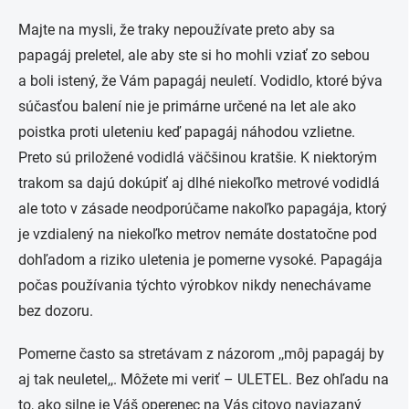
Majte na mysli, že traky nepoužívate preto aby sa
papagáj preletel, ale aby ste si ho mohli vziať zo sebou
a boli istený, že Vám papagáj neuletí. Vodidlo, ktoré býva
súčasťou balení nie je primárne určené na let ale ako
poistka proti uleteniu keď papagáj náhodou vzlietne.
Preto sú priložené vodidlá väčšinou kratšie. K niektorým
trakom sa dajú dokúpiť aj dlhé niekoľko metrové vodidlá
ale toto v zásade neodporúčame nakoľko papagája, ktorý
je vzdialený na niekoľko metrov nemáte dostatočne pod
dohľadom a riziko uletenia je pomerne vysoké. Papagája
počas používania týchto výrobkov nikdy nenechávame
bez dozoru.
Pomerne často sa stretávam z názorom ,,môj papagáj by
aj tak neuletel,,. Môžete mi veriť – ULETEL. Bez ohľadu na
to, ako silne je Váš operenec na Vás citovo naviazaný