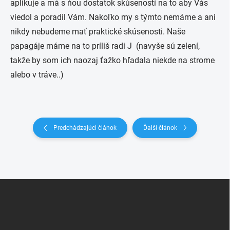
aplikuje a má s ňou dostatok skúseností na to aby Vás
viedol a poradil Vám. Nakoľko my s týmto nemáme a ani
nikdy nebudeme mať praktické skúsenosti. Naše
papagáje máme na to príliš radi
J
(navyše sú zelení,
takže by som ich naozaj ťažko hľadala niekde na strome
alebo v tráve..)
Predchádzajúci článok
Ďalší článok
Z
á
p
ä
t