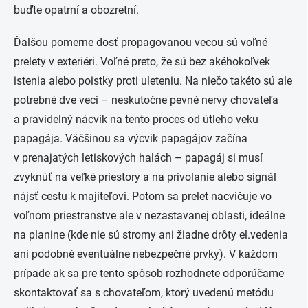
buďte opatrní a obozretní.
Ďalšou pomerne dosť propagovanou vecou sú voľné
prelety v exteriéri. Voľné preto, že sú bez akéhokoľvek
istenia alebo poistky proti uleteniu. Na niečo takéto sú ale
potrebné dve veci – neskutočne pevné nervy chovateľa
a pravidelný nácvik na tento proces od útleho veku
papagája. Väčšinou sa výcvik papagájov začína
v prenajatých letiskových halách – papagáj si musí
zvyknúť na veľké priestory a na privolanie alebo signál
nájsť cestu k majiteľovi. Potom sa prelet nacvičuje vo
voľnom priestranstve ale v nezastavanej oblasti, ideálne
na planine (kde nie sú stromy ani žiadne drôty el.vedenia
ani podobné eventuálne nebezpečné prvky). V každom
prípade ak sa pre tento spôsob rozhodnete odporúčame
skontaktovať sa s chovateľom, ktorý uvedenú metódu